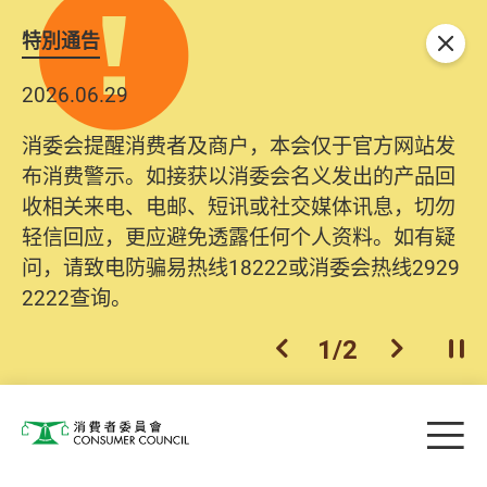
特別通告
关闭
2026.06.29
消委会提醒消费者及商户，本会仅于官方网站发
布消费警示。如接获以消委会名义发出的产品回
收相关来电、电邮、短讯或社交媒体讯息，切勿
轻信回应，更应避免透露任何个人资料。如有疑
问，请致电防骗易热线18222或消委会热线2929
2222查询。
1
/
2
上一个
下一个
开
Skip to main content
目
消费者委员会