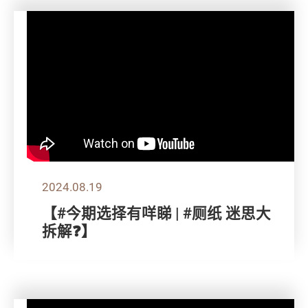
2024.08.19
【#今期选择有咩睇 | #厕纸 迷思大
拆解❓】