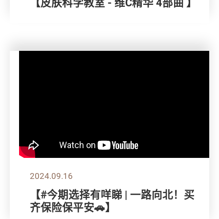
【皮肤科学教室 - 维C精华 4部曲 】
2024.09.16
【#今期选择有咩睇 | 一路向北！买
齐保险保平安🚗】