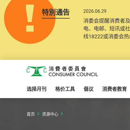
特別通告
2026.06.29
2025.10.31
消委会提醒消费者
为提升使用者体验及
电、电邮、短讯或
消费者需要提供基
线18222或消委会热线
纪录将清晰整合于
Skip to main content
消费者委员会
选择月刊
格价工具
倡议
消费者教育
首页
资源中心