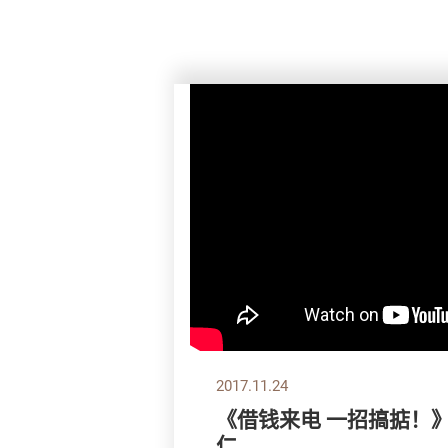
2017.11.24
《借钱来电 一招搞掂！
仁