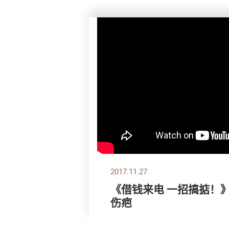
2017.11.27
《借钱来电 一招搞掂！
伤疤