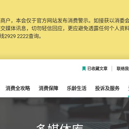
及商户，本会仅于官方网站发布消费警示。如接获以消委
网络安全，本会的投诉处理系统已经进行升级及推出新功能
社交媒体讯息，切勿轻信回应，更应避免透露任何个人资
本联络资料（包括姓名、电邮及电话）注册帐户，才可提
2929 2222查询。
帐户中，方便日后作出跟进。
已收藏文章
联络我
消费全攻略
消费保障
乐龄生活
投诉及服务