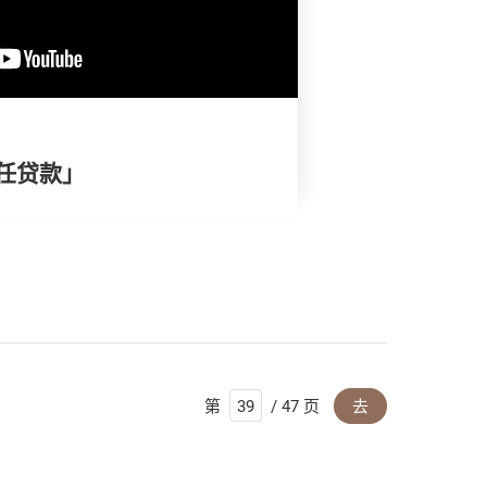
责任贷款」
第
/ 47 页
去