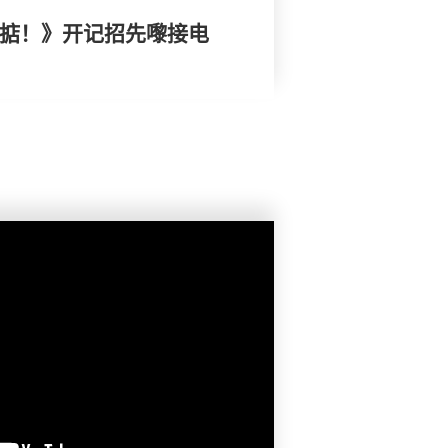
搞掂！》开记招先嚟接电