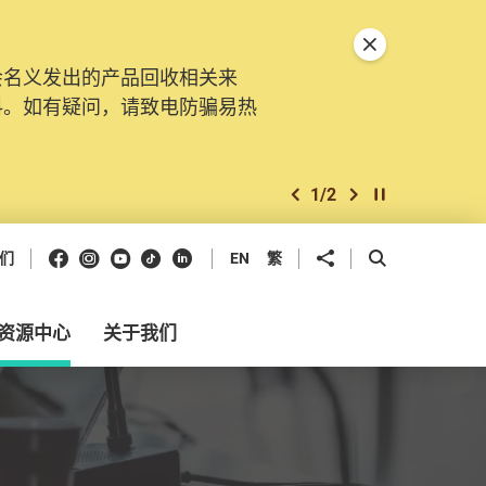
关闭特別通告
会名义发出的产品回收相关来
。由2025年11月10日起，
料。如有疑问，请致电防骗易热
交投诉、查询及建议。所有提交
2
/
2
上一个
下一个
开始/暂停幻灯
Facebook
Instagram
Youtube
抖音
领英
分享到
开启搜寻框
们
EN
繁
资源中心
关于我们