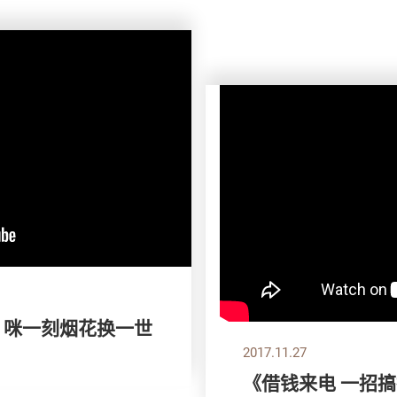
》咪一刻烟花换一世
2017.11.27
《借钱来电 一招