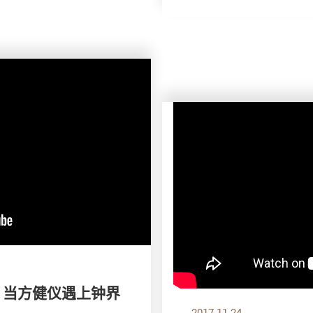
》当方健仪遇上钟界
2017.11.24