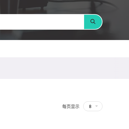
搜寻
每页显示
8