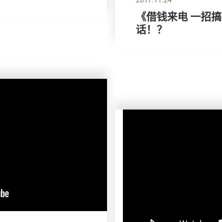
《借钱来电 一招
话！？