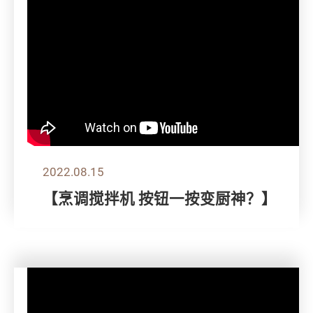
2022.08.15
【烹调搅拌机 按钮一按变厨神？】