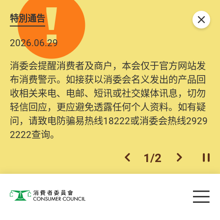
特別通告
关闭
2026.06.29
2025.10.31
消委会提醒消费者及商户，本会仅于官方网站发
为提升使用者体验及网络安全，本会的投诉处理
布消费警示。如接获以消委会名义发出的产品回
系统已经进行升级及推出新功能。由2025年11月
收相关来电、电邮、短讯或社交媒体讯息，切勿
10日起，消费者需要提供基本联络资料（包括姓
轻信回应，更应避免透露任何个人资料。如有疑
名、电邮及电话）注册帐户，才可提交投诉、查
问，请致电防骗易热线18222或消委会热线2929
询及建议。所有提交纪录将清晰整合于帐户中，
2222查询。
方便日后作出跟进。
2
/
2
上一个
下一个
开
Skip to main content
目
消费者委员会