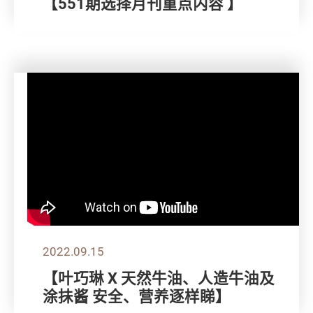
【551期选择月刊重点内容 】
2022.09.15
【叶巧琳 X 天然牛油、人造牛油及
涂抺酱 安全、营养逐样睇】