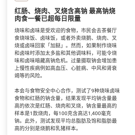
红肠、烧肉、叉烧含高钠 最高钠烧
肉食一餐已超每日限量
烧味和卤味是受欢迎的食物，市民会去茶餐厅
食烧味饭、卤味饭，或者外卖烧鹅、烧肉、叉
烧或卤味回家「加餸」。然而，如果制作烧味
和卤味时添加太多盐和其他调味料，可能令烧
味和卤味暗藏高钠危机。过量摄取钠会增加患
上慢性疾病例如高血压、心脏病、中风和肾衰
竭等的风险。
本会与食物安全中心合作，测试了9种烧味卤味
食物和红肠的钠含量，结果发现平均钠含量最
高的依次是红肠、烧肉和叉烧，钠含量最高的
样本是1款烧肉，每100克含高达1,400毫克
钠。此外，测试发现平均总脂肪及饱和脂肪最
高的分别是烧鹅和乳猪样本。