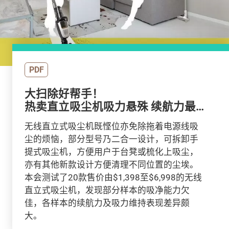
PDF
大扫除好帮手！
热卖直立吸尘机吸力悬殊 续航力最
短7分钟
无线直立式吸尘机既悭位亦免除拖着电源线吸
尘的烦恼，部分型号乃二合一设计，可拆卸手
提式吸尘机，方便用户于台凳或梳化上吸尘，
亦有其他新款设计方便清理不同位置的尘埃。
本会测试了20款售价由$1,398至$6,998的无线
直立式吸尘机，发现部分样本的吸净能力欠
佳，各样本的续航力及吸力维持表现差异颇
大。