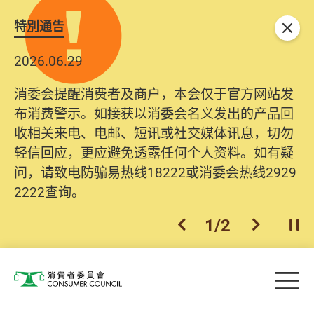
特別通告
关闭
2026.06.29
消委会提醒消费者及商户，本会仅于官方网站发
布消费警示。如接获以消委会名义发出的产品回
收相关来电、电邮、短讯或社交媒体讯息，切勿
轻信回应，更应避免透露任何个人资料。如有疑
问，请致电防骗易热线18222或消委会热线2929
2222查询。
1
/
2
上一个
下一个
开
Skip to main content
目
消费者委员会