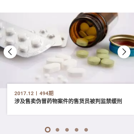
2017.12
494期
涉及售卖伪冒药物案件的售货员被判监禁缓刑
1
2
3
4
5