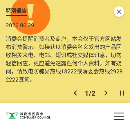
特別通告
关闭
2026.06.29
消委会提醒消费者及商户，本会仅于官方网站发
布消费警示。如接获以消委会名义发出的产品回
收相关来电、电邮、短讯或社交媒体讯息，切勿
轻信回应，更应避免透露任何个人资料。如有疑
问，请致电防骗易热线18222或消委会热线2929
2222查询。
1
/
2
上一个
下一个
开
Skip to main content
目
消费者委员会