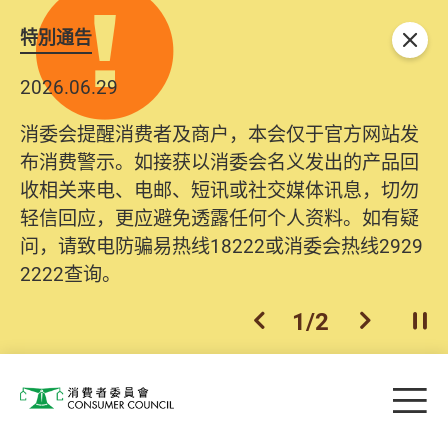
特別通告
关闭
2026.06.29
消委会提醒消费者及商户，本会仅于官方网站发
布消费警示。如接获以消委会名义发出的产品回
收相关来电、电邮、短讯或社交媒体讯息，切勿
轻信回应，更应避免透露任何个人资料。如有疑
问，请致电防骗易热线18222或消委会热线2929
2222查询。
1
/
2
上一个
下一个
开
Skip to main content
目
消费者委员会