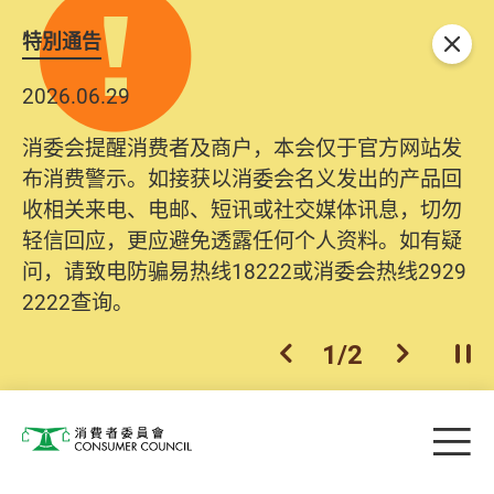
特別通告
关闭
2026.06.29
消委会提醒消费者及商户，本会仅于官方网站发
布消费警示。如接获以消委会名义发出的产品回
收相关来电、电邮、短讯或社交媒体讯息，切勿
轻信回应，更应避免透露任何个人资料。如有疑
问，请致电防骗易热线18222或消委会热线2929
2222查询。
1
/
2
上一个
下一个
开
Skip to main content
目
消费者委员会