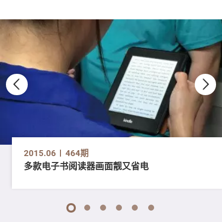
2015.06
464期
多款电子书阅读器画面靓又省电
1
2
3
4
5
6