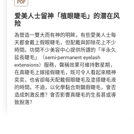
PDF
爱美人士留神「植眼睫毛」的潜在风
险
為營造一雙大而有神的明眸，有些愛美人士每
天都會戴上假眼睫毛，但配戴與卸除花上不少
時間。坊間不少美容中心提供所謂的「半永久
延長睫毛」（semi-permanent eyelash
extensions）服務，聲稱效果可維持數星期，
在真睫毛上嫁接假睫毛，既可令人看起來精神
奕奕，也省卻每天配戴假眼睫毛及塗搽睫毛液
的時間。不過，以化學黏合劑黐假睫毛，會否
造成刺激反應？會否影響真睫毛的生長甚或導
致脫落？