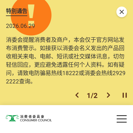
特別通告
关闭
2026.06.29
消委会提醒消费者及商户，本会仅于官方网站发
布消费警示。如接获以消委会名义发出的产品回
收相关来电、电邮、短讯或社交媒体讯息，切勿
轻信回应，更应避免透露任何个人资料。如有疑
问，请致电防骗易热线18222或消委会热线2929
2222查询。
1
/
2
上一个
下一个
开
Skip to main content
目
消费者委员会