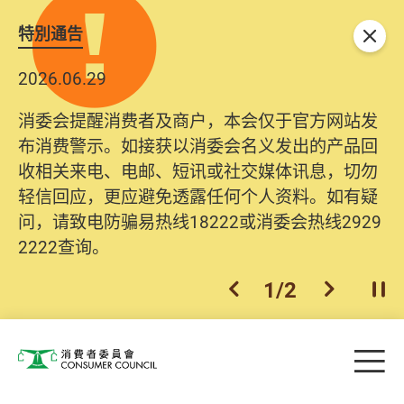
特別通告
关闭
2026.06.29
消委会提醒消费者及商户，本会仅于官方网站发
布消费警示。如接获以消委会名义发出的产品回
收相关来电、电邮、短讯或社交媒体讯息，切勿
轻信回应，更应避免透露任何个人资料。如有疑
问，请致电防骗易热线18222或消委会热线2929
2222查询。
1
/
2
上一个
下一个
开
Skip to main content
目
消费者委员会