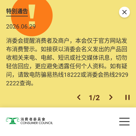
特別通告
关闭
2026.06.29
消委会提醒消费者及商户，本会仅于官方网站发
布消费警示。如接获以消委会名义发出的产品回
收相关来电、电邮、短讯或社交媒体讯息，切勿
轻信回应，更应避免透露任何个人资料。如有疑
问，请致电防骗易热线18222或消委会热线2929
2222查询。
1
/
2
上一个
下一个
开
Skip to main content
目
消费者委员会