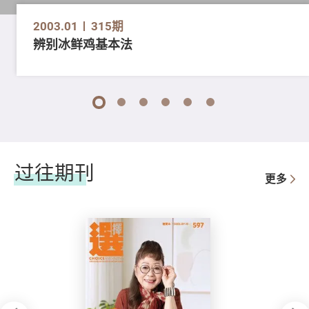
2003.01
315期
辨别冰鲜鸡基本法
1
2
3
4
5
6
过往期刊
更多