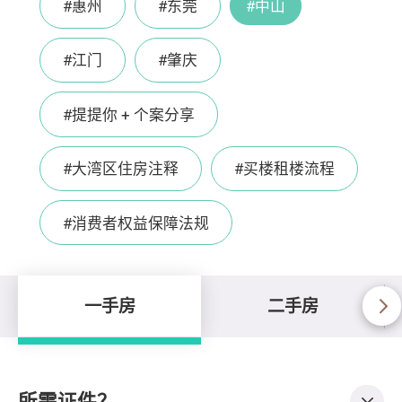
#惠州
#东莞
#中山
#江门
#肇庆
#提提你 + 个案分享
#大湾区住房注释
#买楼租楼流程
#消费者权益保障法规
一手房
二手房
所需证件？