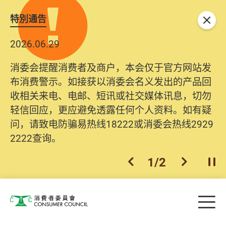
特別通告
关闭
2026.06.29
消委会提醒消费者及商户，本会仅于官方网站发
布消费警示。如接获以消委会名义发出的产品回
收相关来电、电邮、短讯或社交媒体讯息，切勿
轻信回应，更应避免透露任何个人资料。如有疑
问，请致电防骗易热线18222或消委会热线2929
2222查询。
1
/
2
上一个
下一个
开
Skip to main content
目
消费者委员会