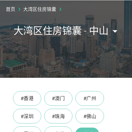
首页
大湾区住房锦囊
大湾区住房锦囊 - 中山
#香港
#澳门
#广州
#深圳
#珠海
#佛山