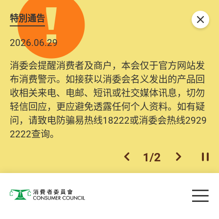
特別通告
关闭
2026.06.29
消委会提醒消费者及商户，本会仅于官方网站发
布消费警示。如接获以消委会名义发出的产品回
收相关来电、电邮、短讯或社交媒体讯息，切勿
轻信回应，更应避免透露任何个人资料。如有疑
问，请致电防骗易热线18222或消委会热线2929
2222查询。
1
/
2
上一个
下一个
开
Skip to main content
目
消费者委员会