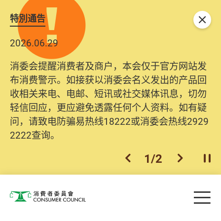
特別通告
关闭
2026.06.29
消委会提醒消费者及商户，本会仅于官方网站发
布消费警示。如接获以消委会名义发出的产品回
收相关来电、电邮、短讯或社交媒体讯息，切勿
轻信回应，更应避免透露任何个人资料。如有疑
问，请致电防骗易热线18222或消委会热线2929
2222查询。
1
/
2
上一个
下一个
开
Skip to main content
目
消费者委员会