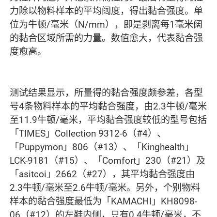
力除以物料样本的平均阔度，得出黏合强度。单
位为牛顿/毫米（N/mm），即是剥离每1毫米阔
的黏合区域所需的力量。数值愈大，代表黏合强
度愈高。
测试结果显示，所量得的黏合强度颇参差，各型
号4条物料样本的平均黏合强度，由2.3牛顿/毫米
至11.9牛顿/毫米，平均黏合强度较低的型号包括
「TIMES」Collection 9312-6（#4）、
「Puppymon」806（#13）、「Kinghealth」
LCK-9181（#15）、「Comfort」230（#21）及
「asitcoi」2662（#27），其平均黏合强度由
2.3牛顿/毫米至2.6牛顿/毫米。另外，个别物料
样本的黏合强度最低为「KAMACHI」KH8098-
06（#12）的左鞋内侧，只有0.4牛顿/毫米，不