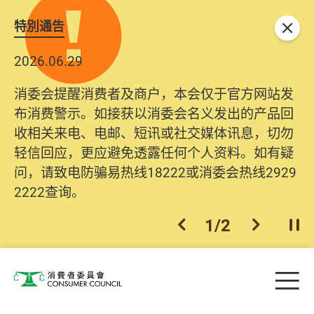
特別通告
关闭
2026.06.29
消委会提醒消费者及商户，本会仅于官方网站发
布消费警示。如接获以消委会名义发出的产品回
收相关来电、电邮、短讯或社交媒体讯息，切勿
轻信回应，更应避免透露任何个人资料。如有疑
问，请致电防骗易热线18222或消委会热线2929
2222查询。
1
/
2
上一个
下一个
开
Skip to main content
目
消费者委员会