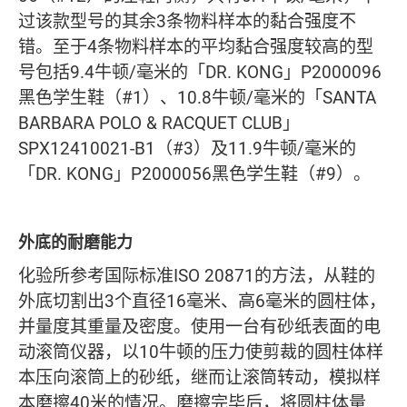
过该款型号的其余3条物料样本的黏合强度不
错。至于4条物料样本的平均黏合强度较高的型
号包括9.4牛顿/毫米的「DR. KONG」P2000096
黑色学生鞋（#1）、10.8牛顿/毫米的「SANTA
BARBARA POLO & RACQUET CLUB」
SPX12410021-B1（#3）及11.9牛顿/毫米的
「DR. KONG」P2000056黑色学生鞋（#9）。
外底的耐磨能力
化验所参考国际标准ISO 20871的方法，从鞋的
外底切割出3个直径16毫米、高6毫米的圆柱体，
并量度其重量及密度。使用一台有砂纸表面的电
动滚筒仪器，以10牛顿的压力使剪裁的圆柱体样
本压向滚筒上的砂纸，继而让滚筒转动，模拟样
本磨擦40米的情况。磨擦完毕后，将圆柱体量