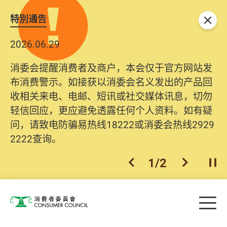
特別通告
关闭
2026.06.29
消委会提醒消费者及商户，本会仅于官方网站发
布消费警示。如接获以消委会名义发出的产品回
收相关来电、电邮、短讯或社交媒体讯息，切勿
轻信回应，更应避免透露任何个人资料。如有疑
问，请致电防骗易热线18222或消委会热线2929
2222查询。
1
/
2
上一个
下一个
开
Skip to main content
目
消费者委员会