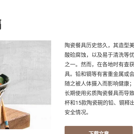
镉
陶瓷餐具历史悠久，其造型
酸硷腐蚀，以及易于清洗等
之一。然而，在各地时有查
具。铅和镉等有害重金属或
随之被人体摄入而影响健康
长期使用劣质陶瓷餐具而导致
杯和15款陶瓷碗的铅、镉释
安全情况。
下载文章