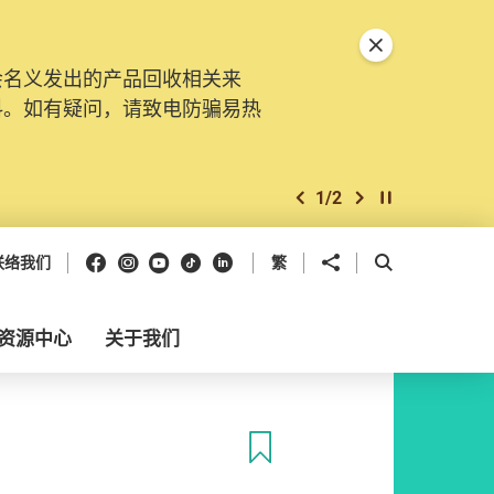
关闭特別通告
会名义发出的产品回收相关来
料。如有疑问，请致电防骗易热
1
/
2
上一个
下一个
开始/暂停幻灯
Facebook
Instagram
Youtube
抖音
领英
分享到
开启搜寻框
联络我们
繁
资源中心
关于我们
收藏