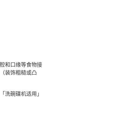
腔和口缘等食物接
（装饰粗糙或凸
「洗碗碟机适用」