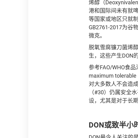
烯醇（Deoxyni
港和国际间未有就啤
等国家或地区只就
GB2761-201
微克。
脱氧雪腐镰刀菌烯醇（
生，这些产生DON
参考FAO/WHO食品
maximum tole
对大多数人不会造成
（#30）仍属安全
设，尤其是对于长期
DON或致半小
DON最令人关注的