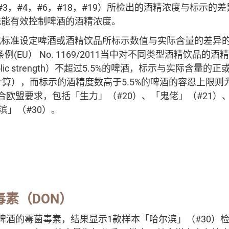
3，#4，#6，#18，#19）所检出的酒精浓度与标示的差异
统能有效控制啤酒的酒精浓度。
标准设定啤酒或酒精饮品所标示数值与实际含量的差异的容忍限
盟条例(EU） No. 1169/2011当中对不同类型酒精饮品
olic strength）不超过5.5%的啤酒，标示与实际含量
计算），而标示的酒精度数高于5.5%的啤酒的容忍上限则为
欧盟要求，包括「生力」（#20）、「鬼佬」（#21）、「
滨」（#30）。
毒素（DON）
啤酒的霉菌毒素，结果显示1款样本「哈尔滨」（#30）