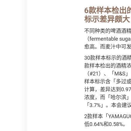
6款样本检出
标示差异颇大
不同种类的啤酒酒精含
（fermentab
愈高。而麦汁中可发酵
30款样本标示的酒精
款样本检出的酒精浓
（#21）、「M&S
样本标示含「多过或
计算，差异达到0.
浓度，而「哈尔滨」
「3.7%」。本会
2款样本「YAMAG
低0.64%和0.58%。