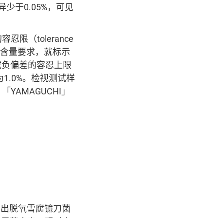
少于0.05%，可见
（tolerance
的酒精含量要求，就标示
的正或负偏差的容忍上限
1.0%。检视测试样
YAMAGUCHI」
检出脱氧雪腐镰刀菌