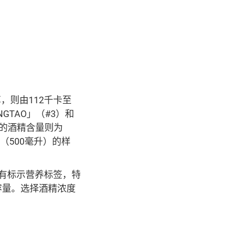
，则由112千卡至
GTAO」（#3）和
示的酒精含量则为
大（500毫升）的样
有标示营养标签，特
容量。选择酒精浓度