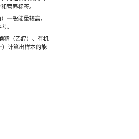
分和营养标签。
酒）一般能量较高，
参考。
质、酒精（乙醇）、有机
见表一）计算出样本的能