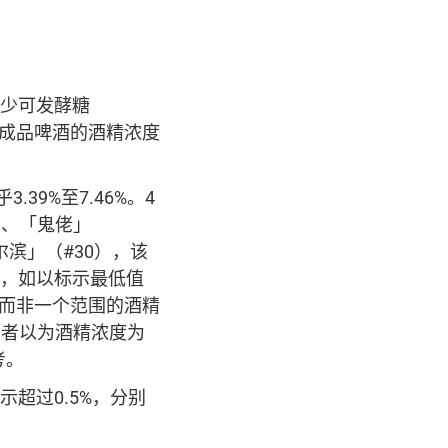
多少可发酵糖
多，成品啤酒的酒精浓度
39%至7.46%。4
）、「鬼佬」
尔滨」（#30），该
%，如以标示最低值
度而非一个范围的酒精
费者以为酒精浓度为
考。
示超过0.5%，分别