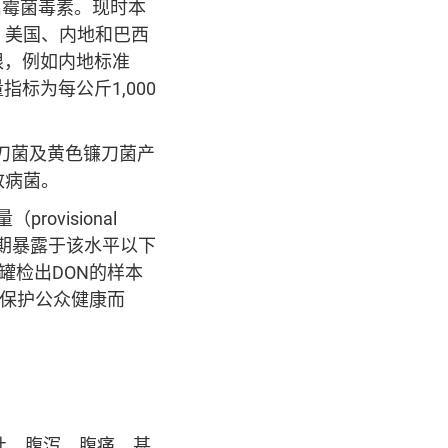
检出霉菌毒素。现时本
、美国、内地和巴西
限，例如内地标准
指标为每公斤1,000
镰刀菌及黄色镰刀菌产
致病菌。
ovisional
思是指长期暴露于该水平以下
罐检出DON的样本
了保护公众健康而
吐、腹泻、腹痛，甚