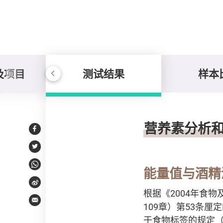
及项目
测试结果
样本
测试结果
营养素分析
Facebook
Twitter
WhatsApp
能量值与酒精
Weibo
根据《2004年食
Email
109章）第53条厘
于食物标签的规定