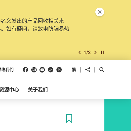
关闭特別通告
会名义发出的产品回收相关来
料。如有疑问，请致电防骗易热
1
/
2
上一个
下一个
开始/暂停幻灯
Facebook
Instagram
Youtube
抖音
领英
分享到
开启搜寻框
联络我们
繁
资源中心
关于我们
收藏