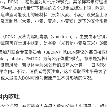
valenol，DON），检出量为每公斤26微克，其余样本未有
酒中的DON含量订下相关的安全规定或标准上限，欧盟
制造啤酒可能使用的原材料（例如大麦、小麦）设安全上
7为谷物及其制品（大麦、小麦、麦片、小麦粉）定下的安全限量
DON）又称为呕吐毒素（vomitoxin），主要由禾谷
的霉菌可在土壤中找到，是谷物（尤其是小麦及玉米）的
添加剂联合专家委员会（JECFA）就DON建议的每日摄取量（pr
rable daily intake，PMTDI）为每公斤体重1微克，意
健康风险。若以体重为60公斤的成年人计算，一日内饮4
水平之内。不过，消费者需要注意，这个摄取量水平是为
或大量摄入DON可能对健康产生不良影响的情况。
时内呕吐
是安全问题，有可能令人在摄入后30分钟内出现恶心、呕