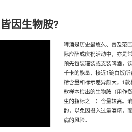
呕皆因生物胺?
啤酒是历史最悠久、普及范
际应酬或庆祝活动中，亦是常
预先包装罐装或支装啤酒，饮用
千卡的能量，接近1碗白饭所
精含量和标示差异颇大，1款
款样本检出的生物胺（用作
生的指标之一）含量较高。
酌，以免因摄入过量酒精，
病的风险。