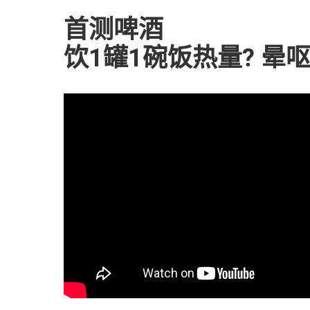
首测啤酒
饮1罐1碗饭热量? 晕