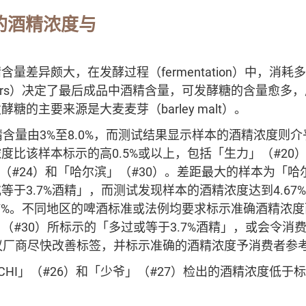
的酒精浓度与
量差异颇大，在发酵过程（fermentation）中，消耗
le sugars）决定了最后成品中酒精含量，可发酵糖的含量愈
糖的主要来源是大麦麦芽（barley malt）。
含量由3%至8.0%，而测试结果显示样本的酒精浓度则介乎3.
度比该样本标示的高0.5%或以上，包括「生力」（#20
」（#24）和「哈尔滨」（#30）。差距最大的样本为「哈
等于3.7%酒精」，而测试发现样本的酒精浓度达到4.67
97%。不同地区的啤酒标准或法例均要求标示准确酒精浓
（#30）所标示的「多过或等于3.7%酒精」，或会令消
建议厂商尽快改善标签，并标示准确的酒精浓度予消费者参
UCHI」（#26）和「少爷」（#27）检出的酒精浓度低于标