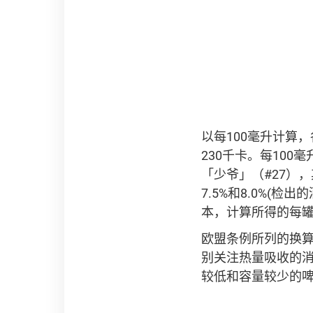
以每100毫升计算
230千卡。每100
「少爷」（#27）
7.5%和8.0%(检
本，计算所得的每罐
欧盟条例所列的换
别关注热量吸收的
较低和容量较少的