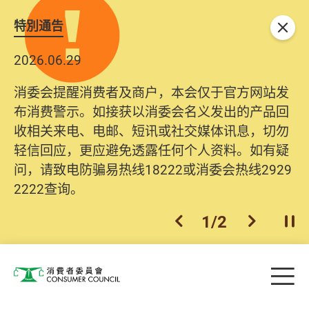
特別通告
关闭
2026.06.29
消委会提醒消费者及商户，本会仅于官方网站发
布消费警示。如接获以消委会名义发出的产品回
收相关来电、电邮、短讯或社交媒体讯息，切勿
轻信回应，更应避免透露任何个人资料。如有疑
问，请致电防骗易热线18222或消委会热线2929
2222查询。
1
/
2
上一个
下一个
开
Skip to main content
目
消费者委员会