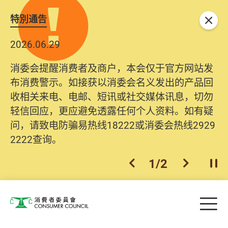
特別通告
关闭
2026.06.29
消委会提醒消费者及商户，本会仅于官方网站发
布消费警示。如接获以消委会名义发出的产品回
收相关来电、电邮、短讯或社交媒体讯息，切勿
轻信回应，更应避免透露任何个人资料。如有疑
问，请致电防骗易热线18222或消委会热线2929
2222查询。
1
/
2
上一个
下一个
开
Skip to main content
目
消费者委员会