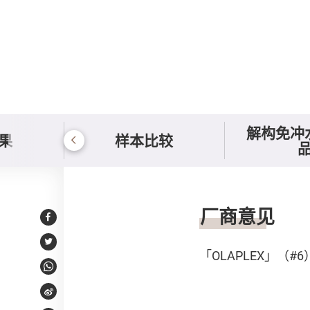
解构免冲
果
样本比较
持份者意见或回应
厂商意见
Facebook
Twitter
「OLAPLEX」（
WhatsApp
Weibo