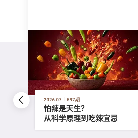
2026.07
597期
怕辣是天生？
从科学原理到吃辣宜忌
评