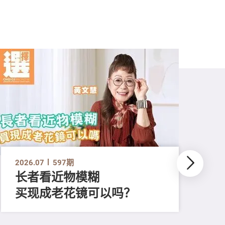
2026.07
597期
长者看近物模糊
买现成老花镜可以吗？
202
「
顔