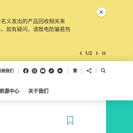
关闭特別通告
会名义发出的产品回收相关来
料。如有疑问，请致电防骗易热
1
/
2
上一个
下一个
开始/暂停幻灯
Facebook
Instagram
Youtube
抖音
领英
分享到
开启搜寻框
联络我们
繁
资源中心
关于我们
收藏