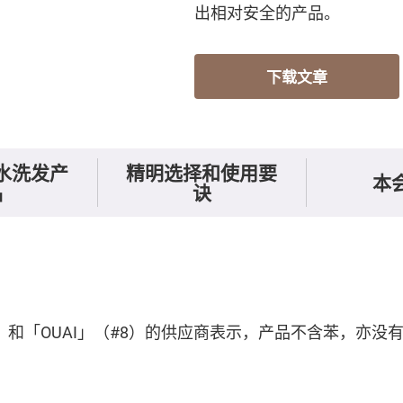
出相对安全的产品。
下载文章
水洗发产
精明选择和使用要
本
品
诀
#6）和「OUAI」（#8）的供应商表示，产品不含苯，亦