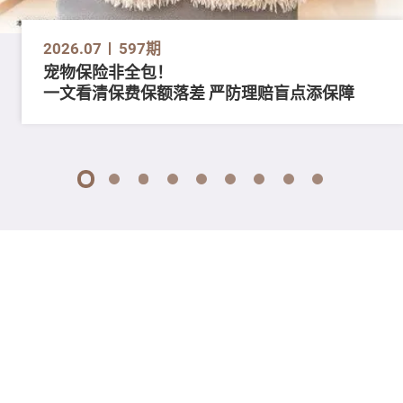
2026.07
597期
宠物保险非全包！
一文看清保费保额落差 严防理赔盲点添保障
1
2
3
4
5
6
7
8
9