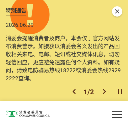
特別通告
关闭
2026.06.29
消委会提醒消费者及商户，本会仅于官方网站发
布消费警示。如接获以消委会名义发出的产品回
收相关来电、电邮、短讯或社交媒体讯息，切勿
轻信回应，更应避免透露任何个人资料。如有疑
问，请致电防骗易热线18222或消委会热线2929
2222查询。
1
/
2
上一个
下一个
开
Skip to main content
目
消费者委员会