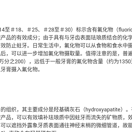
4至＃18、＃25、＃28至＃30）标示含有氟化物（fluor
理产品的有效成分；由于具有与牙齿表面珐琅质结合的化
有效防止蛀牙。日常生活中，氟化物可以从食物和食水中
品后，可以进一步增加氟化物摄取量。值得注意的是，普
百万分之200），远低于一般牙膏的氟化物含量（约为1350至
从牙膏摄入氟化物。
组织，其主要成分是羟基磷灰石（hydroxyapatite
腔产品，可以有效填补珐琅质中因蛀牙而流失的矿物质，
亦可以遮挡外露象牙质表面通往神经末梢的微细管道，故