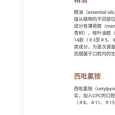
精油（essenti
接从植物的不同部
成分有薄荷醇（ment
青树）、桉叶油醇（eu
14款（＃3至＃5、
类成分，为是次调
扰细菌于口腔内的
西吡氯铵
西吡氯铵（cetylpy
实，加入CPC的口
（＃8、＃11、＃1