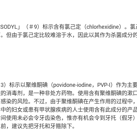
ODYL」（＃9）标示含有氯己定（chlorhexidine）
菌。但由于氯己定比较难溶于水，因此以其作为杀菌成分
。
标示以聚维酮碘（povidone-iodine，PVP-I）作
肤的消毒剂，是一种非处方药物。使用含有聚维酮碘的漱
菌感染的风险。不过，由于聚维酮碘在产生作用的过程中
孕中的妇女或患有甲状腺疾病的人士使用含有此成分的产
时间使用未必会令牙齿染色，惟亦有机会令到牙托（假牙
水前，建议先把牙托和牙箍除下。