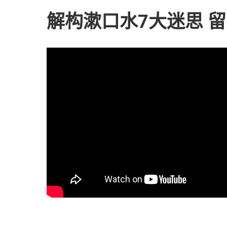
解构漱口水7大迷思 