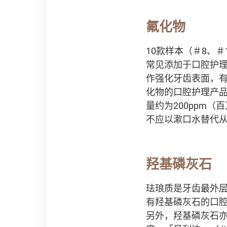
氟化物
10款样本（＃8、＃1
常见添加于口腔护
作强化牙齿表面，
化物的口腔护理产
量约为200ppm（
不应以漱口水替代
羟基磷灰石
珐琅质是牙齿最外层的
有羟基磷灰石的口
另外，羟基磷灰石