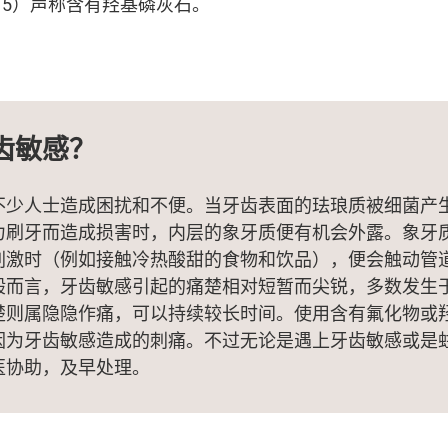
5）声称含有羟基磷灰石。
齿敏感？
不少人士造成困扰和不便。当牙齿表面的珐琅质被细菌产
力刷牙而造成损害时，内层的象牙质便有机会外露。象牙
刺激时（例如接触冷热酸甜的食物和饮品），便会触动管
般而言，牙齿敏感引起的痛楚相对短暂而尖锐，多数发生
楚则属隐隐作痛，可以持续较长时间。使用含有氟化物或
因为牙齿敏感造成的刺痛。不过无论是遇上牙齿敏感或是
医协助，及早处理。