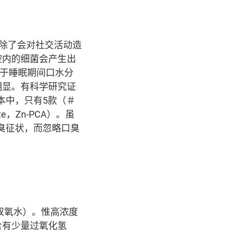
，除了会对社交活动造
腔内的细菌会产生出
题。而由于睡眠期间口水分
明显。有科学研究证
本中，只有5款（＃
te，Zn-PCA）。虽
臭征状，而忽略口臭
俗称双氧水）。惟高浓度
含有少量过氧化氢