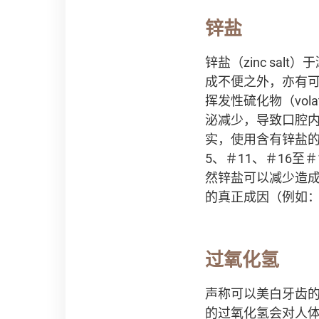
锌盐
锌盐（zinc sa
成不便之外，亦有
挥发性硫化物（volat
泌减少，导致口腔
实，使用含有锌盐的
5、＃11、＃16至＃18
然锌盐可以减少造成
的真正成因（例如
过氧化氢
声称可以美白牙齿的漱
的过氧化氢会对人