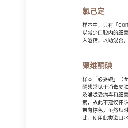
氯己定
样本中，只有「CORS
以减少口腔内的细
入酒精，以助混合
聚维酮碘
样本「必妥碘」（＃3）
酮碘常见于消毒皮
及喉咙受病毒和细
素，故此不建议怀
带有棕色，虽然短
此，使用此类漱口