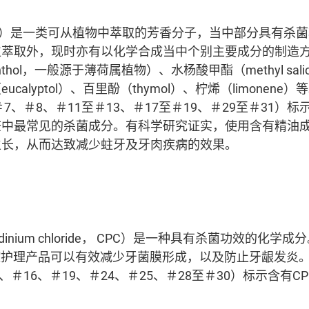
al oils）是一类可从植物中萃取的芳香分子，当中部分具有
位萃取外，现时亦有以化学合成当中个别主要成分的制造
hol，一般源于薄荷属植物）、水杨酸甲酯（methyl salic
calyptol）、百里酚（thymol）、柠烯（limonene
＃7、＃8、＃11至＃13、＃17至＃19、＃29至＃31）
查中最常见的杀菌成分。有科学研究证实，使用含有精油
生长，从而达致减少蛀牙及牙肉疾病的效果。
ridinium chloride， CPC）是一种具有杀菌功效的
腔护理产品可以有效减少牙菌膜形成，以及防止牙龈发炎。
5、＃16、＃19、＃24、＃25、＃28至＃30）标示含有C