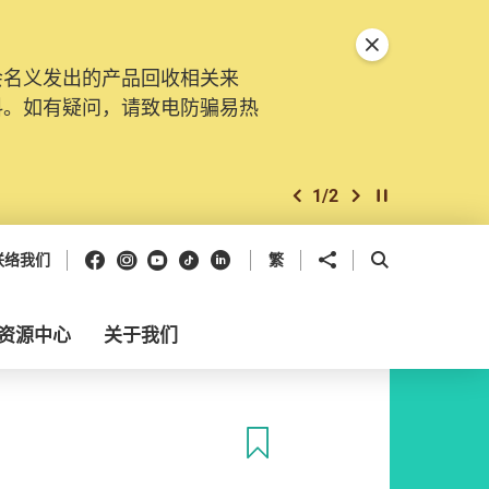
关闭特別通告
会名义发出的产品回收相关来
料。如有疑问，请致电防骗易热
1
/
2
上一个
下一个
开始/暂停幻灯
Facebook
Instagram
Youtube
抖音
领英
分享到
开启搜寻框
联络我们
繁
资源中心
关于我们
收藏