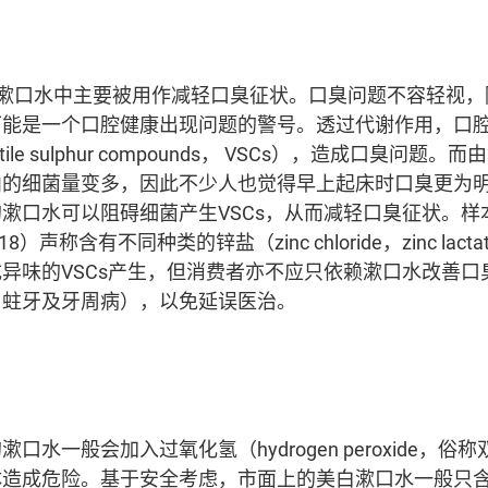
lt）于漱口水中主要被用作减轻口臭征状。口臭问题不容轻视
可能是一个口腔健康出现问题的警号。透过代谢作用，口
ile sulphur compounds， VSCs），造成口臭问
内的细菌量变多，因此不少人也觉得早上起床时口臭更为
漱口水可以阻碍细菌产生VSCs，从而减轻口臭征状。样
）声称含有不同种类的锌盐（zinc chloride，zinc lacta
异味的VSCs产生，但消费者亦不应只依赖漱口水改善口
：蛀牙及牙周病），以免延误医治。
口水一般会加入过氧化氢（hydrogen peroxide，
体造成危险。基于安全考虑，市面上的美白漱口水一般只