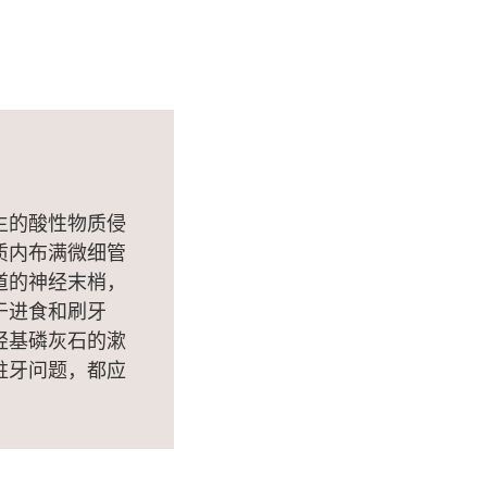
生的酸性物质侵
质内布满微细管
道的神经末梢，
于进食和刷牙
羟基磷灰石的漱
蛀牙问题，都应