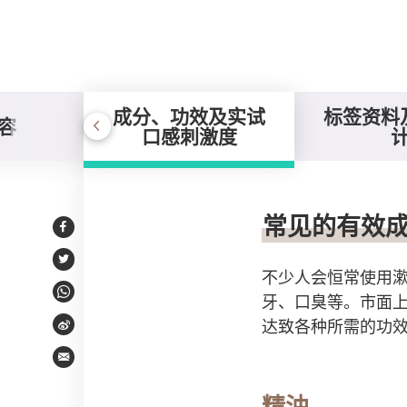
成分、功效及实试
标签资料
容
口感刺激度
成分、功效及实试口
常见的有效
Facebook
Twitter
不少人会恒常使用
牙、口臭等。市面
WhatsApp
达致各种所需的功效
Weibo
Email
精油