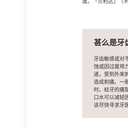
度。「贝利达」（＃
甚么是牙
牙齿敏感或对
蚀或因过度用
道，受到外来
造成刺痛。一
时。蛀牙的痛
口水可以减轻
该尽快寻求牙