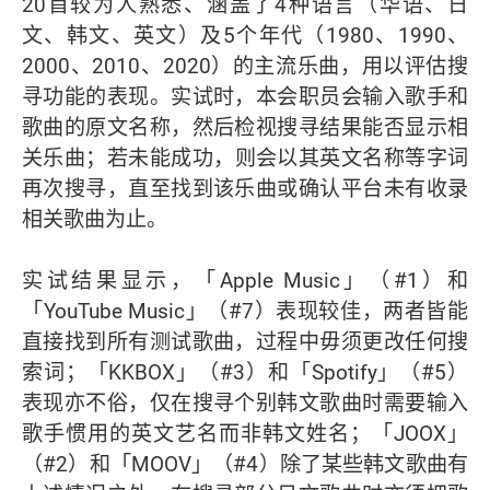
20首较为人熟悉、涵盖了4种语言（华语、日
文、韩文、英文）及5个年代（1980、1990、
2000、2010、2020）的主流乐曲，用以评估搜
寻功能的表现。实试时，本会职员会输入歌手和
歌曲的原文名称，然后检视搜寻结果能否显示相
关乐曲；若未能成功，则会以其英文名称等字词
再次搜寻，直至找到该乐曲或确认平台未有收录
相关歌曲为止。
实试结果显示，「Apple Music」（#1）和
「YouTube Music」（#7）表现较佳，两者皆能
直接找到所有测试歌曲，过程中毋须更改任何搜
索词；「KKBOX」（#3）和「Spotify」（#5）
表现亦不俗，仅在搜寻个别韩文歌曲时需要输入
歌手惯用的英文艺名而非韩文姓名；「JOOX」
（#2）和「MOOV」（#4）除了某些韩文歌曲有