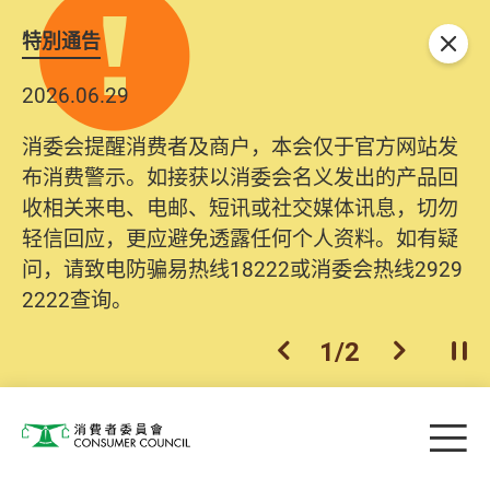
特別通告
关闭
2026.06.29
消委会提醒消费者及商户，本会仅于官方网站发
布消费警示。如接获以消委会名义发出的产品回
收相关来电、电邮、短讯或社交媒体讯息，切勿
轻信回应，更应避免透露任何个人资料。如有疑
问，请致电防骗易热线18222或消委会热线2929
2222查询。
1
/
2
上一个
下一个
开
Skip to main content
目
消费者委员会