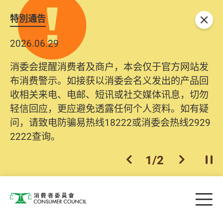
特別通告
关闭
2026.06.29
消委会提醒消费者及商户，本会仅于官方网站发
布消费警示。如接获以消委会名义发出的产品回
收相关来电、电邮、短讯或社交媒体讯息，切勿
轻信回应，更应避免透露任何个人资料。如有疑
问，请致电防骗易热线18222或消委会热线2929
2222查询。
1
/
2
上一个
下一个
开
Skip to main content
目
消费者委员会