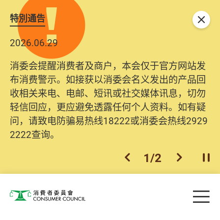
特別通告
关闭
2026.06.29
消委会提醒消费者及商户，本会仅于官方网站发
布消费警示。如接获以消委会名义发出的产品回
收相关来电、电邮、短讯或社交媒体讯息，切勿
轻信回应，更应避免透露任何个人资料。如有疑
问，请致电防骗易热线18222或消委会热线2929
2222查询。
1
/
2
上一个
下一个
开
Skip to main content
目
消费者委员会