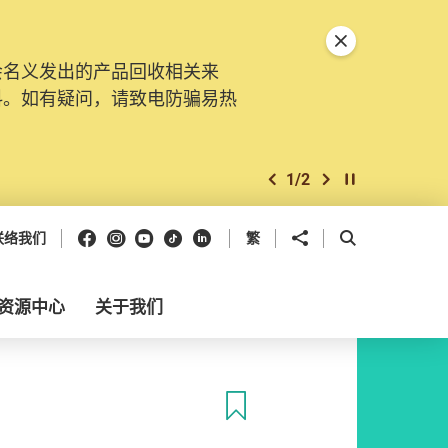
关闭特別通告
会名义发出的产品回收相关来
料。如有疑问，请致电防骗易热
1
/
2
上一个
下一个
开始/暂停幻灯
Facebook
Instagram
Youtube
抖音
领英
分享到
开启搜寻框
联络我们
繁
资源中心
关于我们
收藏