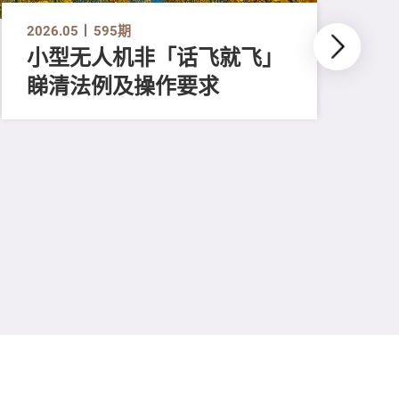
2026.05
595期
小型无人机非「话飞就飞」
睇清法例及操作要求
202
怀
援