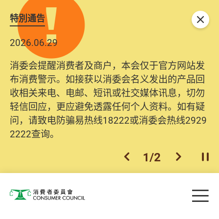
特別通告
关闭
2026.06.29
消委会提醒消费者及商户，本会仅于官方网站发
布消费警示。如接获以消委会名义发出的产品回
收相关来电、电邮、短讯或社交媒体讯息，切勿
轻信回应，更应避免透露任何个人资料。如有疑
问，请致电防骗易热线18222或消委会热线2929
2222查询。
1
/
2
上一个
下一个
开
Skip to main content
目
消费者委员会