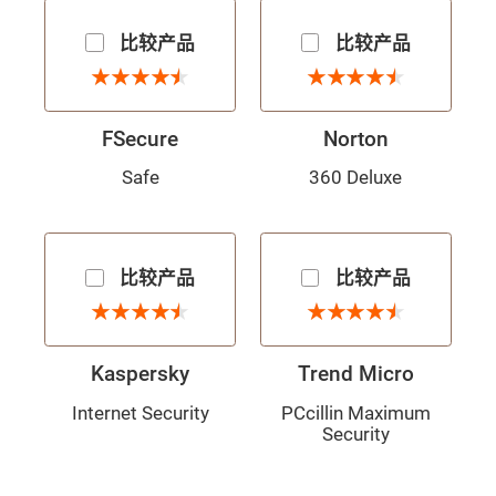
比较产品
比较产品
4.5 星
4.5 星
★
★
★
★
★
★
★
★
★
★
★
★
★
★
★
★
★
★
★
★
FSecure
Norton
Safe
360 Deluxe
比较产品
比较产品
4.5 星
4.5 星
★
★
★
★
★
★
★
★
★
★
★
★
★
★
★
★
★
★
★
★
Kaspersky
Trend Micro
Internet Security
PCcillin Maximum
Security