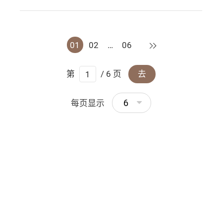
下一页
01
02
…
06
第
/ 6 页
去
6
每页显示