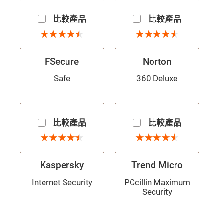
比較產品
比較產品
4.5 星
4.5 星
★
★
★
★
★
★
★
★
★
★
★
★
★
★
★
★
★
★
★
★
FSecure
Norton
Safe
360 Deluxe
比較產品
比較產品
4.5 星
4.5 星
★
★
★
★
★
★
★
★
★
★
★
★
★
★
★
★
★
★
★
★
Kaspersky
Trend Micro
Internet Security
PCcillin Maximum
Security