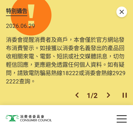
特別通告
關閉
2026.06.29
消委會提醒消費者及商戶，本會僅於官方網站發
布消費警示。如接獲以消委會名義發出的產品回
收相關來電、電郵、短訊或社交媒體訊息，切勿
輕信回應，更應避免透露任何個人資料。如有疑
問，請致電防騙易熱線18222或消委會熱線2929
2222查詢。
1
/
2
上一個
下一個
開
Skip to main content
目
消費者委員會