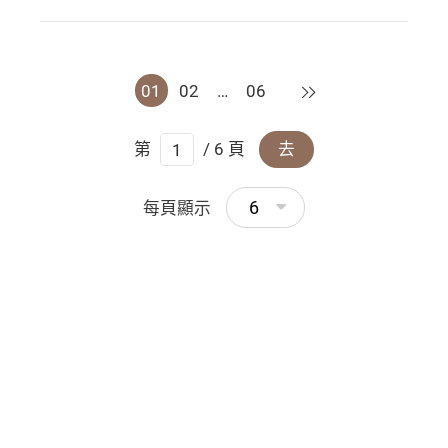
下一頁
01
02
…
06
第
/ 6 頁
去
6
每頁顯示