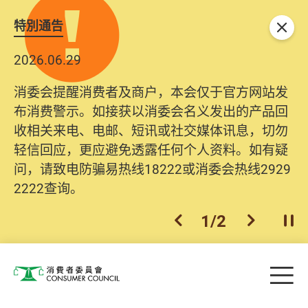
特別通告
关闭
2026.06.29
消委会提醒消费者及商户，本会仅于官方网站发
布消费警示。如接获以消委会名义发出的产品回
收相关来电、电邮、短讯或社交媒体讯息，切勿
轻信回应，更应避免透露任何个人资料。如有疑
问，请致电防骗易热线18222或消委会热线2929
2222查询。
1
/
2
上一个
下一个
开
Skip to main content
目
消费者委员会