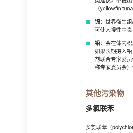
类建议》中提出，某
（yellowfi
镉
：世界衞生组
可使人慢性中毒
铅
：会在体内积
如果长期摄入铅
剂联合专家委员会（The
称专家委员会）
其他污染物
多氯联苯
多氯联苯（polychl