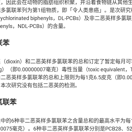
性，因此会在动物的脂肪组织积聚，并沿着食物链从其他
把多氯联苯列为第1组物质，即「令人类患癌」。是次研究
polychlorinated biphenyls，DL-PCBs）及非二恶英样多氯联苯（
 biphenyls，NDL-PCBs）的含量。
联苯
（dioxin）和二恶英样多氯联苯的总和订定了暂定每月
（即0.00000007毫克）毒性当量（toxic equivalen
恶英样多氯联苯的总和上限则为每1克6.5皮克（即0.000
。本次研究没有包括二恶英的检测。
氯联苯
中的6种非二恶英样多氯联苯之含量总和的最高水平为每1
0075毫克）。6种非二恶英样多氯联苯分别是PCB28、52、