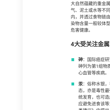
大自然蕴藏的重金
气、泥土或水等不
内，并透过食物链
染物含量一般较体
危害健康。
4大受关注金
砷
：国际癌症研究机构（
砷列为第1组物
心血管等疾病。
汞
：俗称水银，
态，亦是毒性最
统发育，也可造
应避免进食该等