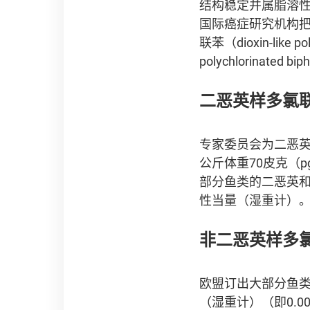
结构稳定并属脂溶
国际癌症研究机构
联苯（dioxin-like 
polychlorinated
二恶英样多氯
专家委员会为二恶英
公斤体重70皮克（pg）
部分鱼类的二恶英和二
性当量（湿重计）
非二恶英样多
欧盟订出大部分鱼类
（湿重计）（即0.00