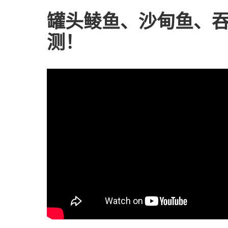
罐头鲮鱼、沙甸鱼、
测！