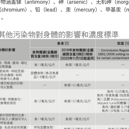
锑（antimony）、砷（arsenic）、无机砷（inorgani
chromium）、铅（lead）、汞（mercury）、甲基汞（met
）。