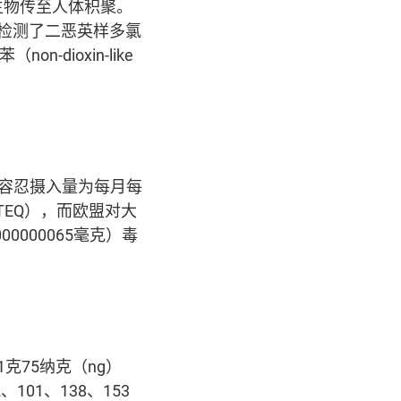
生物传至人体积聚。
检测了二恶英样多氯
non-dioxin-like
可容忍摄入量为每月每
t，TEQ），而欧盟对大
0000065毫克）毒
克75纳克（ng）
101、138、153