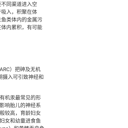
经不同渠道进入空
产吸入，积聚在体
性鱼类体内的金属污
在体内累积，有可能
cer，IARC）把砷及无机
期摄入可引致神经和
有机汞最常见的形
影响胎儿的神经系
般较高，育龄妇女
妇女和幼童进食鱼