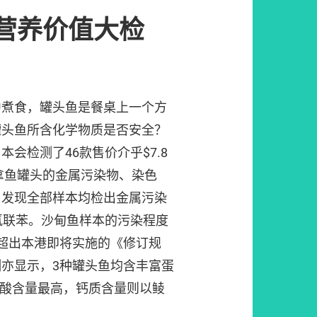
营养价值大检
中煮食，罐头鱼是餐桌上一个方
罐头鱼所含化学物质是否安全？
会检测了46款售价介乎$7.8
吞拿鱼罐头的金属污染物、染色
，发现全部样本均检出金属污染
氯联苯。沙甸鱼样本的污染程度
超出本港即将实施的《修订规
亦显示，3种罐头鱼均含丰富蛋
肪酸含量最高，钙质含量则以鲮