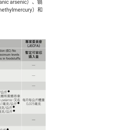
c arsenic）、镉
hylmercury）和