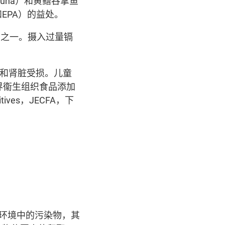
 tuna）和黄鳍吞拿鱼
A和EPA）的益处。
品之一。摄入过量镉
和肾脏受损。儿童
界衞生组织食品添加
ditives，JECFA，下
间存在于环境中的污染物，其