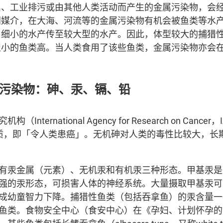
属、工业排污或由其他人类活动而产生的金属污染物，会
同媒介，在大海、河流等的金属污染物有机会被鱼类等水
由细小的水产传至较大型的水产。因此，体型较大的捕猎
型小的鱼类高。当人类食用了该些鱼类，金属污染物亦会
属污染物：砷、汞、镉、铅
International Agency for Research on Can
质，即「令人类患癌」。无机砷对人类的毒性比较大，长
有汞金属（元素）、无机汞和有机汞三种形态。甲基汞是
强的汞形态，可损害人体的神经系统。大量摄取甲基汞可
成幼童智力下降。捕猎性鱼类（包括吞拿鱼）的汞含量一
鱼类。食物安全中心（食安中心）在《孕妇、计划怀孕的