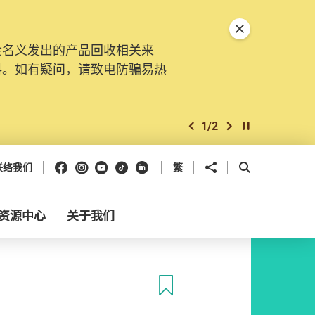
关闭特別通告
会名义发出的产品回收相关来
料。如有疑问，请致电防骗易热
1
/
2
上一个
下一个
开始/暂停幻灯
Facebook
Instagram
Youtube
抖音
领英
分享到
开启搜寻框
联络我们
繁
资源中心
关于我们
收藏