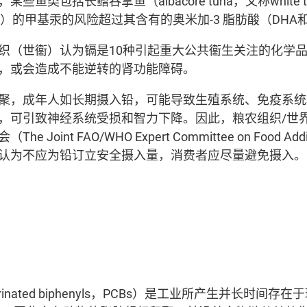
些鱼类包括长鳍吞拿鱼（albacore tuna，又称white
n tuna）的甲基汞的风险超过其含有的奥米加-3 脂肪酸（DH
织（世衞）认为镉是10种引起重大公共衞生关注的化学
，或会造成不能逆转的肾功能障碍。
聚，成年人如长期摄入铅，可能导致生殖系统、免疫系统
，可引致神经系统受损和智力下降。因此，粮农组织/世
 Joint FAO/WHO Expert Committee on Food Ad
认为不应为铅订立安全摄入量，消费者应尽量避免摄入。
orinated biphenyls，PCBs）是工业所产生并长时