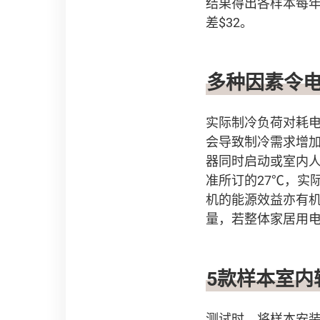
结果得出各样本每年制
差$32。
多种因素令
实际制冷负荷对耗
会导致制冷需求增
器同时启动或室内
准所订的27℃，实
机的能源效益亦有
量，若整体家居用
5款样本室内
测试时，将样本安