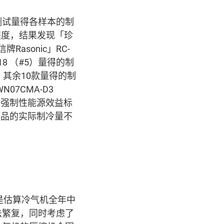
测试量得各样本的制
程度，结果发现「珍
牌Rasonic」RC-
M18 （#5）量得的制
分，其余10款量得的制
N07CMA-D3
在强制性能源效益标
产品的实际制冷量不
SPF）是估算冷气机全年中
法繁复，同时考虑了