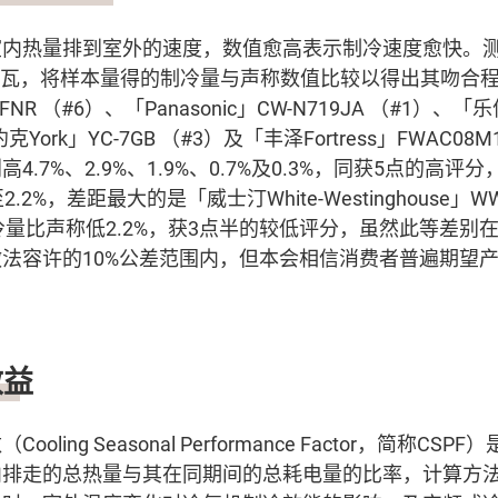
室内热量排到室外的速度，数值愈高表示制冷速度愈快。
.23千瓦，将样本量得的制冷量与声称数值比较以得出其吻合
7FNR （#6）、「Panasonic」CW-N719JA （#1）、「乐信
约克York」YC-7GB （#3）及「丰泽Fortress」FWAC08
.7%、2.9%、1.9%、0.7%及0.3%，同获5点的高评
.2%，差距最大的是「威士汀White-Westinghouse」WW
冷量比声称低2.2%，获3点半的较低评分，虽然此等差别
法容许的10%公差范围内，但本会相信消费者普遍期望
效益
ling Seasonal Performance Factor，简称C
内排走的总热量与其在同期间的总耗电量的比率，计算方