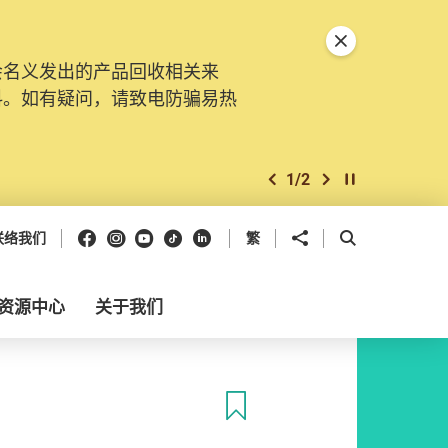
关闭特別通告
会名义发出的产品回收相关来
料。如有疑问，请致电防骗易热
1
/
2
上一个
下一个
开始/暂停幻灯
Facebook
Instagram
Youtube
抖音
领英
分享到
开启搜寻框
联络我们
繁
资源中心
关于我们
收藏