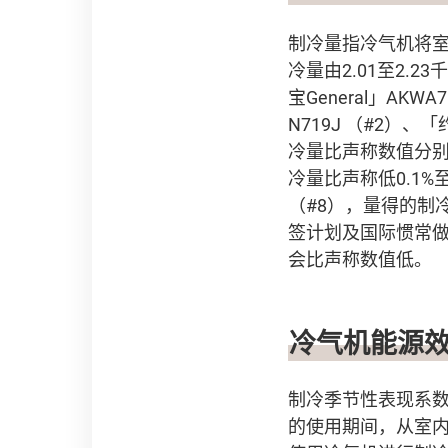
制冷量指冷气机将
冷量由2.01至2
宝General」AKWA
N719J （#2）、「
冷量比声称数值分别高4
冷量比声称低0.1%至2
（#8），量得的制
签计划及国际惯常做
会比声称数值低。
冷气机能源
制冷季节性表现系数（Coo
的使用期间，从室