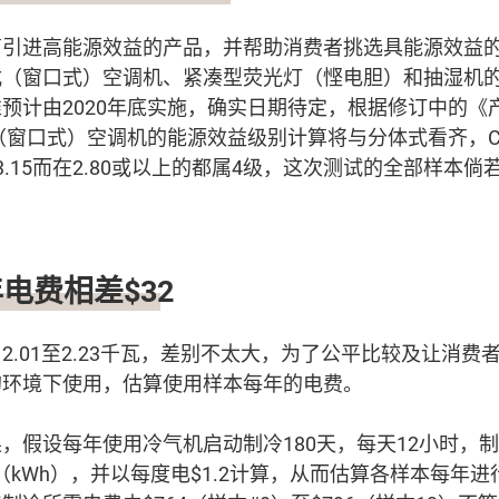
商引进高能源效益的产品，并帮助消费者挑选具能源效益
式（窗口式）空调机、紧凑型荧光灯（悭电胆）和抽湿机
预计由2020年底实施，确实日期待定，根据修订中的《
（窗口式）空调机的能源效益级别计算将与分体式看齐，CSP
3.15而在2.80或以上的都属4级，这次测试的全部样本
电费相差$32
2.01至2.23千瓦，差别不太大，为了公平比较及让消费
的环境下使用，估算使用样本每年的电费。
，假设每年使用冷气机启动制冷180天，每天12小时，
时（kWh），并以每度电$1.2计算，从而估算各样本每年