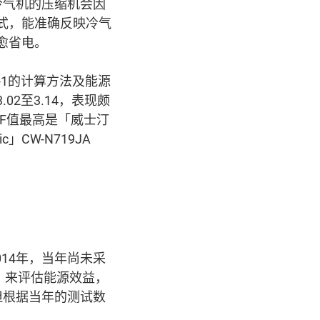
冷气机的压缩机会因
式，能准确反映冷气
愈省电。
-1的计算方法及能源
2至3.14，表现颇
PF值最高是「威士汀
ic」CW-N719JA
014年，当年尚未采
EER）来评估能源效益，
但根据当年的测试数
。