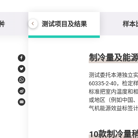
种
测试项目及结果
样本
测试项目及结果
制冷量及能
Facebook
Twitter
测试委托本港独立实验所
60335-2-40
WhatsApp
标准把室内温度和相
Weibo
或地区（例如中国
Email
气机能源效益标签
10款制冷量