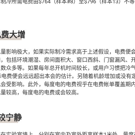
冷所需电费由$764（样本#8）至$796（样本13）不
电费大增
电量影响极大，如果实际制冷需求高于上述假设，电费便
加，包括环境潮湿、房间面积大、窗口西斜、门窗漏风、
人数众多等。如果每年总开机时间较长，或用户习惯把冷
际电费便会远远超出本会的估计。另随着机龄增加或没有
机会受影响。此外，每度电的电费视乎在电费帐单覆盖期
电量较高，每度电的电费或会较高。
较宁静
装在实验室墙上，分别在室内及室外距离样本1米处，量度