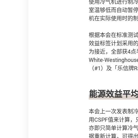
使用冷气机进行制
室温够低而自动暂停
机在实际使用时的制
根据本会在标准测试环
效益标签计划采用的室
为接近，全部获4点
White-Westingh
（#1）及「乐信牌Ras
能源效益平均
本会上一次发表制冷
用CSPF值来计算，只采
亦即只简单计算冷
据重新计算，可得出当年