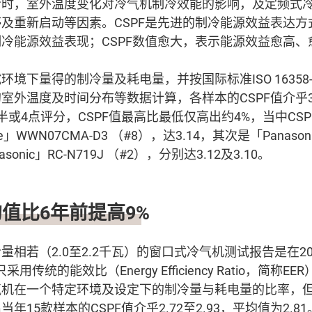
冷时，室外温度变化对冷气机制冷效能的影响，及定频式
及重新启动等因素。CSPF是先进的制冷能源效益表达方
冷能源效益表现；CSPF数值愈大，表示能源效益愈高、
境下量得的制冷量及耗电量，并按国际标准ISO 16358
外温度及时间分布等数据计算，各样本的CSPF值介乎3.0
半或4点评分，CSPF值最高比最低仅高出约4%，当中CS
ouse」WWN07CMA-D3 （#8），达3.14，其次是「Panason
onic」RC-N719J （#2），分别达3.12及3.10。
值比6年前提高9%
量相若（2.0至2.2千瓦）的窗口式冷气机测试报告是在2
用传统的能效比（Energy Efficiency Ratio，简称
气机在一个特定环境及设定下的制冷量与耗电量的比率，
15款样本的CSPF值介乎2.72至2.93，平均值为2.81