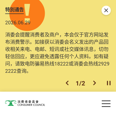
特別通告
关闭
2026.06.29
消委会提醒消费者及商户，本会仅于官方网站发
布消费警示。如接获以消委会名义发出的产品回
收相关来电、电邮、短讯或社交媒体讯息，切勿
轻信回应，更应避免透露任何个人资料。如有疑
问，请致电防骗易热线18222或消委会热线2929
2222查询。
1
/
2
上一个
下一个
开
Skip to main content
目
消费者委员会