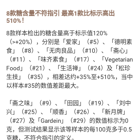
8款糖含量不符指引 最高1款比标示高出
510%！
8款样本检出的糖含量高于标示值120%
（>+20%），分别是「爱家」（#5）、「德明素
食」（#8）、「无肉良品」（#10）、「斋心」
（#11）、「味齐素食」（#17）、「Vegetarian
Food」（#21）、「生活禅」（#24）及「松珍
生技」（#35），相差达约+35%至+510%，当中
以样本#35的数值差距最大。
「斋之味」（#9）、「田园」（#19）、「刘中
兴」（#25）、「顺香」（#26）、「新月牌」
（#27）及「Gardein」（#29）的数值标示为0
克，但测试结果显示该等样本的每100克多于0.5
克糖，不符合指引的定义。