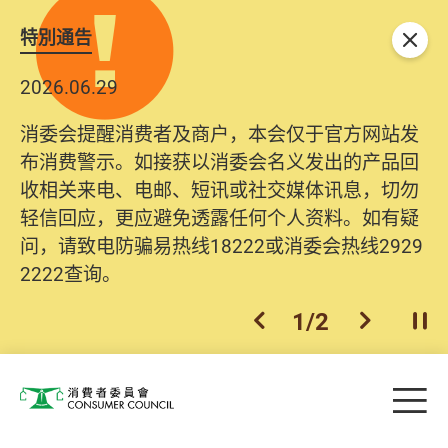
特別通告
关闭
2026.06.29
消委会提醒消费者及商户，本会仅于官方网站发
布消费警示。如接获以消委会名义发出的产品回
收相关来电、电邮、短讯或社交媒体讯息，切勿
轻信回应，更应避免透露任何个人资料。如有疑
问，请致电防骗易热线18222或消委会热线2929
2222查询。
1
/
2
上一个
下一个
开
Skip to main content
目
消费者委员会