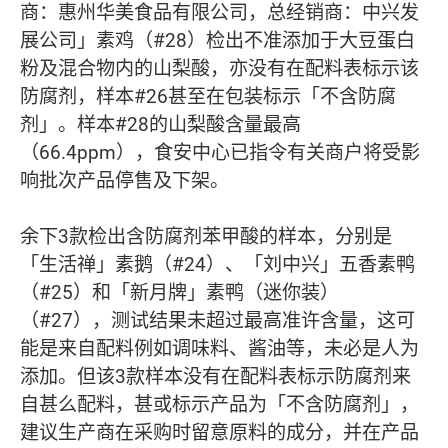
商：惠州华美食品有限公司，总经销商：中兴发
展公司」素鸡（#28）检出不准添加于大豆蛋白
粉及混合物内的山梨酸，亦没有在配料表标示该
防腐剂，样本#26甚至在包装标示「不含防腐
剂」。样本#28的山梨酸含量最高
（66.4ppm），食安中心已指令有关商户将受影
响批次产品停售及下架。
余下3款检出含防腐剂苯甲酸的样本，分别是
「生活禅」素鹅（#24）、「刘中兴」五香素鸭
（#25）和「新月牌」素鸭（迷你装）
（#27），测试结果未超过最高准许含量，这可
能是来自配料例如调味料、酱油等，未必是人为
添加。但该3款样本没有在配料表标示防腐剂来
自甚么配料，甚或标示产品为「不含防腐剂」，
建议生产商在采购时留意原料的成分，并在产品