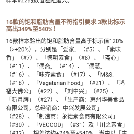
样本#22的数值差距最大。
16款的饱和脂肪含量不符指引要求 3款比标示
高出349%至540%！
16款样本验出的饱和脂肪含量高于标示值120%
（>+20%），分别是「爱家」（#5）、「素味
香」（#7）、「德明素食」（#8）、「斋心」
（#11）、「儒斋」（#14）、「儒慧」
（#16）、「味齐素食」（#17）、「M&S」
（#18）、「Vegetarian Food」（#21）、「鸿
福大佛公」（#22）、「刘中兴」（#25）、
「新月牌」（#27）、「生产商：惠州华美食品
有限公司，总经销商：中兴发展公司」
（#28）、「制造商：永德素食商有限公司」
（#30）、「VEGOOD」（#31）及「川之素食」
（#32），相差达约+24%至+540%，当中以「生