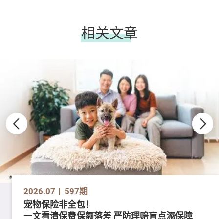
相关文章
2026.07
597期
宠物保险非全包！
一文看清保费保额落差 严防理赔盲点添保障