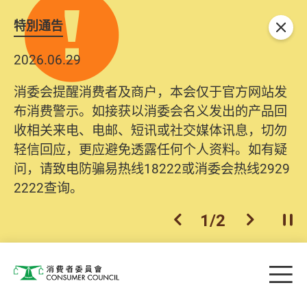
特別通告
关闭
2026.06.29
消委会提醒消费者及商户，本会仅于官方网站发
布消费警示。如接获以消委会名义发出的产品回
收相关来电、电邮、短讯或社交媒体讯息，切勿
轻信回应，更应避免透露任何个人资料。如有疑
问，请致电防骗易热线18222或消委会热线2929
2222查询。
1
/
2
上一个
下一个
开
Skip to main content
目
消费者委员会