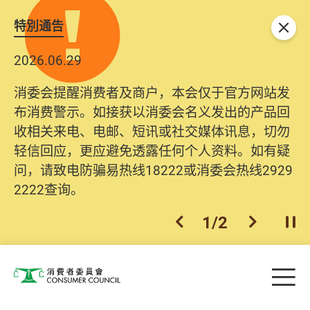
特別通告
关闭
2026.06.29
消委会提醒消费者及商户，本会仅于官方网站发
布消费警示。如接获以消委会名义发出的产品回
收相关来电、电邮、短讯或社交媒体讯息，切勿
轻信回应，更应避免透露任何个人资料。如有疑
问，请致电防骗易热线18222或消委会热线2929
2222查询。
1
/
2
上一个
下一个
开
Skip to main content
目
消费者委员会