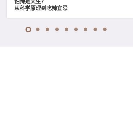
怕辣是天生？
从科学原理到吃辣宜忌
1
2
3
4
5
6
7
8
9