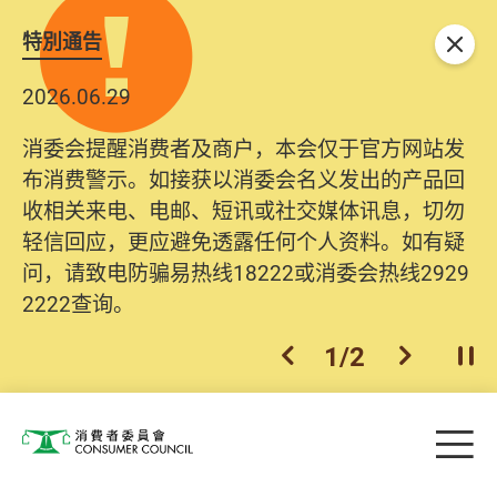
特別通告
关闭
2026.06.29
消委会提醒消费者及商户，本会仅于官方网站发
布消费警示。如接获以消委会名义发出的产品回
收相关来电、电邮、短讯或社交媒体讯息，切勿
轻信回应，更应避免透露任何个人资料。如有疑
问，请致电防骗易热线18222或消委会热线2929
2222查询。
1
/
2
上一个
下一个
开
Skip to main content
目
消费者委员会