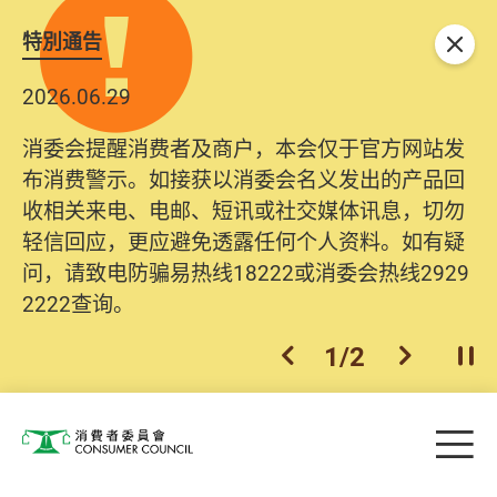
特別通告
关闭
2026.06.29
消委会提醒消费者及商户，本会仅于官方网站发
布消费警示。如接获以消委会名义发出的产品回
收相关来电、电邮、短讯或社交媒体讯息，切勿
轻信回应，更应避免透露任何个人资料。如有疑
问，请致电防骗易热线18222或消委会热线2929
2222查询。
1
/
2
上一个
下一个
开
Skip to main content
目
消费者委员会