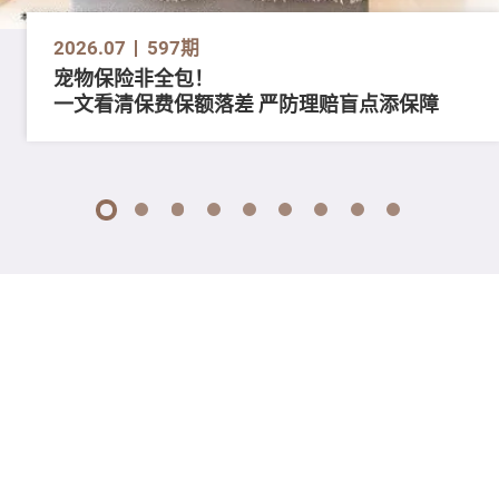
2026.07
597期
宠物保险非全包！
一文看清保费保额落差 严防理赔盲点添保障
1
2
3
4
5
6
7
8
9