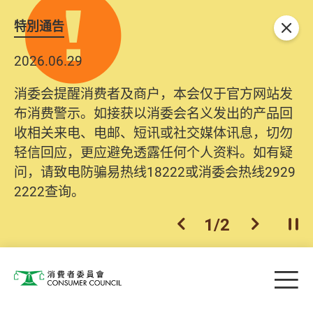
特別通告
关闭
2026.06.29
消委会提醒消费者及商户，本会仅于官方网站发
布消费警示。如接获以消委会名义发出的产品回
收相关来电、电邮、短讯或社交媒体讯息，切勿
轻信回应，更应避免透露任何个人资料。如有疑
问，请致电防骗易热线18222或消委会热线2929
2222查询。
1
/
2
上一个
下一个
开
Skip to main content
目
消费者委员会