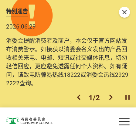
特別通告
关闭
2026.06.29
消委会提醒消费者及商户，本会仅于官方网站发
布消费警示。如接获以消委会名义发出的产品回
收相关来电、电邮、短讯或社交媒体讯息，切勿
轻信回应，更应避免透露任何个人资料。如有疑
问，请致电防骗易热线18222或消委会热线2929
2222查询。
1
/
2
上一个
下一个
开
Skip to main content
目
消费者委员会