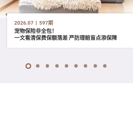
2026.07
597期
宠物保险非全包！
一文看清保费保额落差 严防理赔盲点添保障
1
2
3
4
5
6
7
8
9