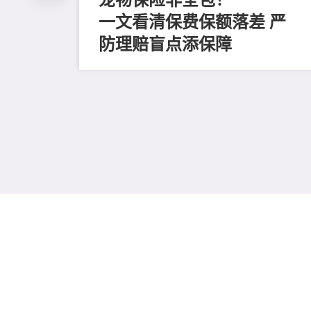
一文看清保费保额落差 严
「眼
防理赔盲点添保障