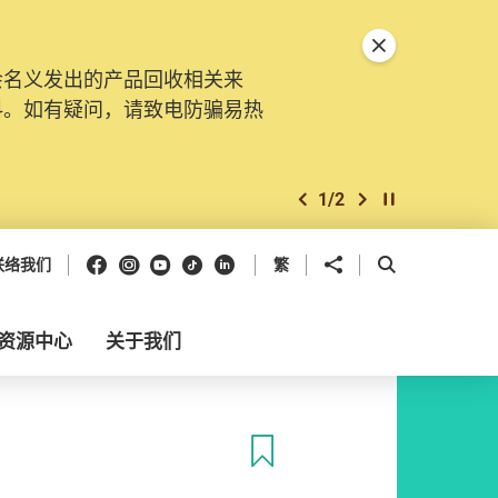
关闭特別通告
会名义发出的产品回收相关来
料。如有疑问，请致电防骗易热
1
/
2
上一个
下一个
开始/暂停幻灯
Facebook
Instagram
Youtube
抖音
领英
分享到
开启搜寻框
联络我们
繁
资源中心
关于我们
收藏