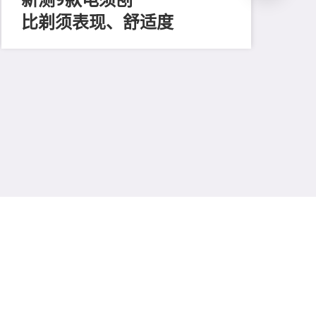
比剃须表现、舒适度
202
长
买