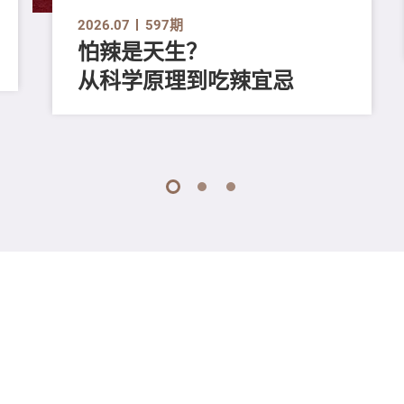
2026.07
597期
怕辣是天生？
从科学原理到吃辣宜忌
1
2
3