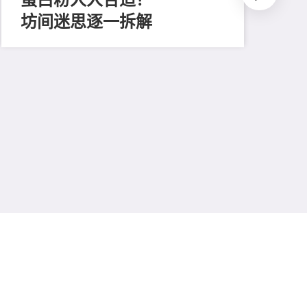
坊间迷思逐一拆解
202
跌
重