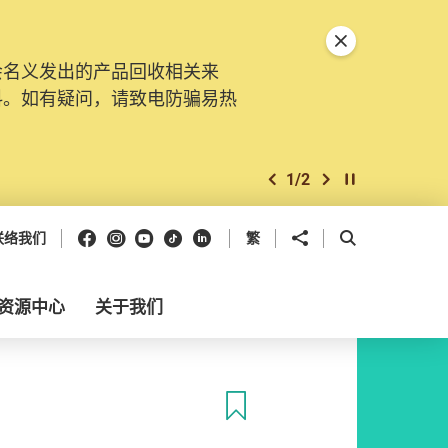
关闭特別通告
会名义发出的产品回收相关来
料。如有疑问，请致电防骗易热
1
/
2
上一个
下一个
开始/暂停幻灯
Facebook
Instagram
Youtube
抖音
领英
分享到
开启搜寻框
联络我们
繁
资源中心
关于我们
收藏