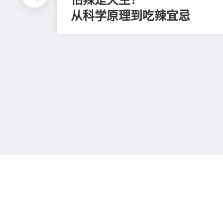
从科学原理到吃辣宜忌
重拾