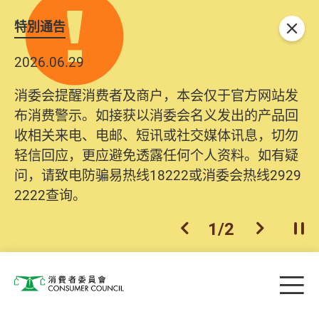
特別通告
关闭
2026.06.29
消委会提醒消费者及商户，本会仅于官方网站发
布消费警示。如接获以消委会名义发出的产品回
收相关来电、电邮、短讯或社交媒体讯息，切勿
轻信回应，更应避免透露任何个人资料。如有疑
问，请致电防骗易热线18222或消委会热线2929
2222查询。
1
/
2
上一个
下一个
开
Skip to main content
目
消费者委员会