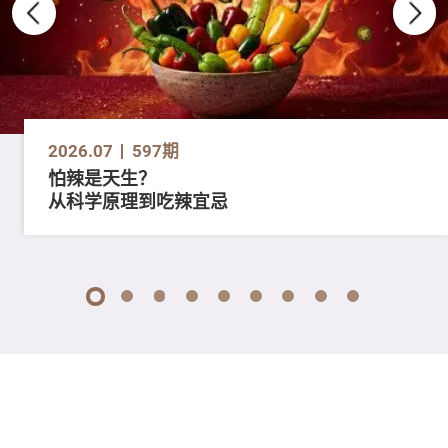
2026.07
597期
怕辣是天生？
从科学原理到吃辣宜忌
1
2
3
4
5
6
7
8
9