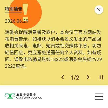
特別通告
关闭
2026.06.29
消委会提醒消费者及商户，本会仅于官方网站发
布消费警示。如接获以消委会名义发出的产品回
收相关来电、电邮、短讯或社交媒体讯息，切勿
轻信回应，更应避免透露任何个人资料。如有疑
问，请致电防骗易热线18222或消委会热线2929
2222查询。
1
/
2
上一个
下一个
开
Skip to main content
目
消费者委员会