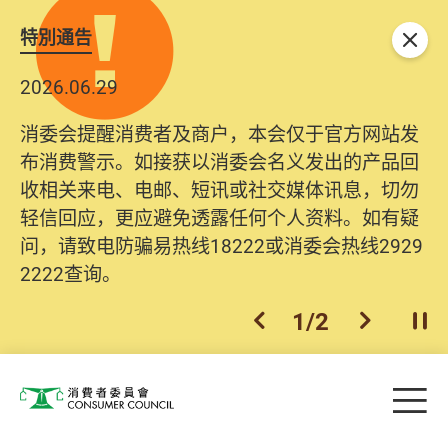
特別通告
关闭
2026.06.29
消委会提醒消费者及商户，本会仅于官方网站发
布消费警示。如接获以消委会名义发出的产品回
收相关来电、电邮、短讯或社交媒体讯息，切勿
轻信回应，更应避免透露任何个人资料。如有疑
问，请致电防骗易热线18222或消委会热线2929
2222查询。
1
/
2
上一个
下一个
开
Skip to main content
目
消费者委员会