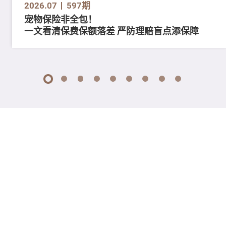
2026.07
597期
宠物保险非全包！
一文看清保费保额落差 严防理赔盲点添保障
1
2
3
4
5
6
7
8
9