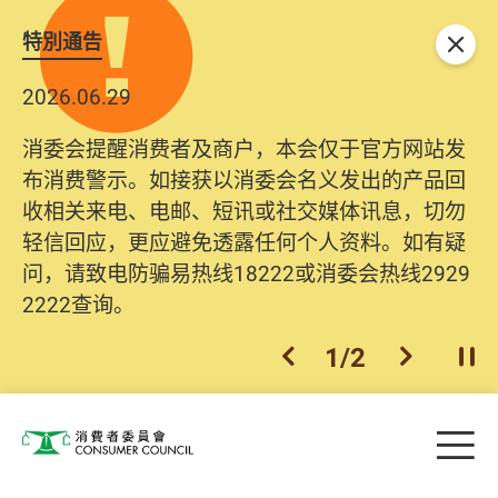
特別通告
关闭
2026.06.29
消委会提醒消费者及商户，本会仅于官方网站发
布消费警示。如接获以消委会名义发出的产品回
收相关来电、电邮、短讯或社交媒体讯息，切勿
轻信回应，更应避免透露任何个人资料。如有疑
问，请致电防骗易热线18222或消委会热线2929
2222查询。
1
/
2
上一个
下一个
开
Skip to main content
目
消费者委员会