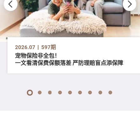
2026.07
597期
宠物保险非全包！
一文看清保费保额落差 严防理赔盲点添保障
1
2
3
4
5
6
7
8
9