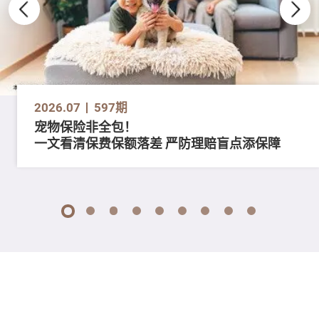
2026.07
597期
宠物保险非全包！
一文看清保费保额落差 严防理赔盲点添保障
1
2
3
4
5
6
7
8
9