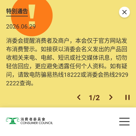
特別通告
关闭
2026.06.29
消委会提醒消费者及商户，本会仅于官方网站发
布消费警示。如接获以消委会名义发出的产品回
收相关来电、电邮、短讯或社交媒体讯息，切勿
轻信回应，更应避免透露任何个人资料。如有疑
问，请致电防骗易热线18222或消委会热线2929
2222查询。
1
/
2
上一个
下一个
开
Skip to main content
目
消费者委员会