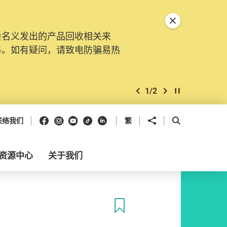
关闭特別通告
会名义发出的产品回收相关来
料。如有疑问，请致电防骗易热
1
/
2
上一个
下一个
开始/暂停幻灯
Facebook
Instagram
Youtube
抖音
领英
分享到
开启搜寻框
联络我们
繁
资源中心
关于我们
收藏