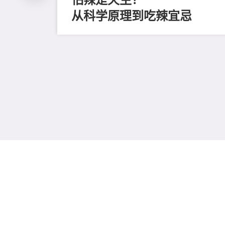
从科学原理到吃辣宜忌
评