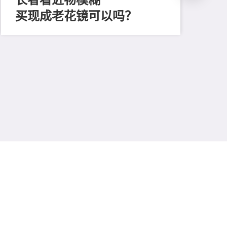
买现成老花镜可以吗？
202
「
顔
清