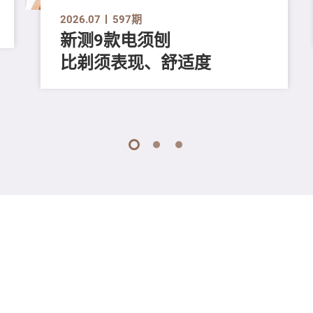
2026.07
597期
新测9款电须刨
比剃须表现、舒适度
1
2
3