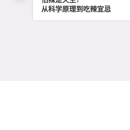
从科学原理到吃辣宜忌
评