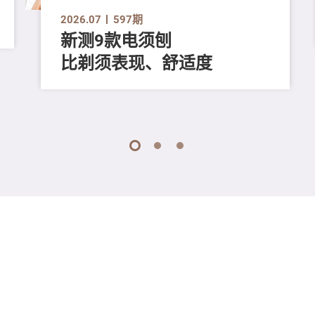
2026.07
597期
新测9款电须刨
比剃须表现、舒适度
1
2
3