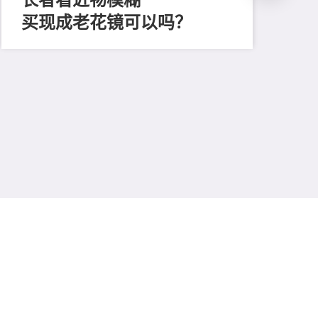
买现成老花镜可以吗？
202
「
顔
清