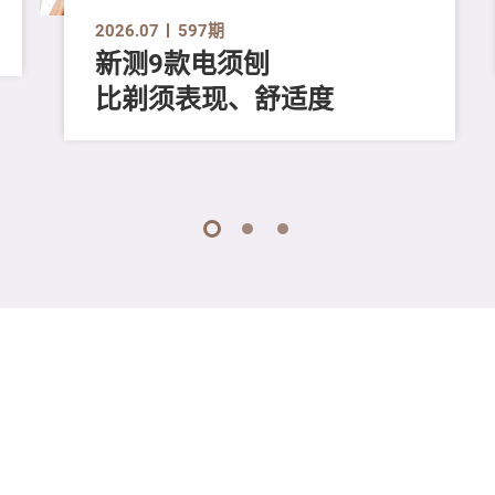
2026.07
597期
新测9款电须刨
比剃须表现、舒适度
1
2
3