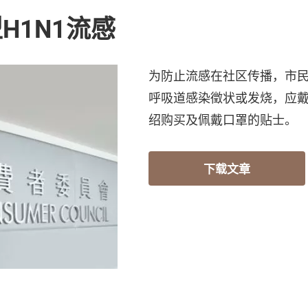
H1N1流感
为防止流感在社区传播，市
呼吸道感染徵状或发烧，应
绍购买及佩戴口罩的贴士。
下载文章