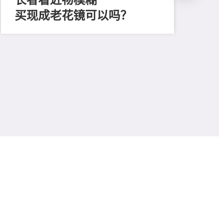
买现成老花镜可以吗？
202
「
顔
清