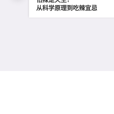
从科学原理到吃辣宜忌
评