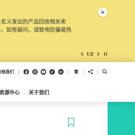
关闭特別通告
会名义发出的产品回收相关来
料。如有疑问，请致电防骗易热
1
/
2
上一个
下一个
开始/暂停幻灯
Facebook
Instagram
Youtube
抖音
领英
分享到
开启搜寻框
联络我们
繁
资源中心
关于我们
收藏