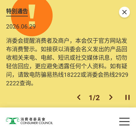
特別通告
关闭
2026.06.29
消委会提醒消费者及商户，本会仅于官方网站发
布消费警示。如接获以消委会名义发出的产品回
收相关来电、电邮、短讯或社交媒体讯息，切勿
轻信回应，更应避免透露任何个人资料。如有疑
问，请致电防骗易热线18222或消委会热线2929
2222查询。
1
/
2
上一个
下一个
开
Skip to main content
目
消费者委员会