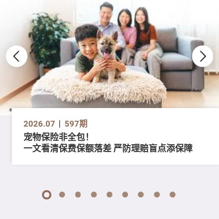
2026.07
597期
宠物保险非全包！
一文看清保费保额落差 严防理赔盲点添保障
1
2
3
4
5
6
7
8
9